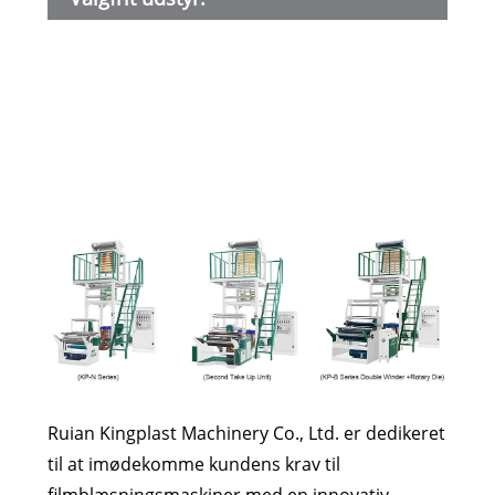
load
3. R
Die
5. Sk
med
hast
Ruian Kingplast Machinery Co., Ltd. er dedikeret
til at imødekomme kundens krav til