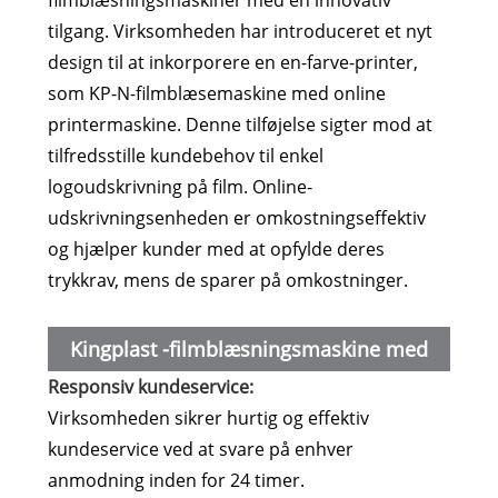
filmblæsningsmaskiner med en innovativ
tilgang. Virksomheden har introduceret et nyt
design til at inkorporere en en-farve-printer,
som KP-N-filmblæsemaskine med online
printermaskine. Denne tilføjelse sigter mod at
tilfredsstille kundebehov til enkel
logoudskrivning på film. Online-
udskrivningsenheden er omkostningseffektiv
og hjælper kunder med at opfylde deres
trykkrav, mens de sparer på omkostninger.
Kingplast -filmblæsningsmaskine med
Responsiv kundeservice:
online printerfunktioner:
Virksomheden sikrer hurtig og effektiv
kundeservice ved at svare på enhver
anmodning inden for 24 timer.