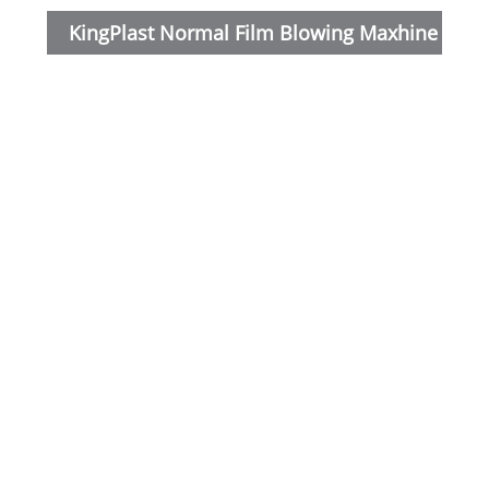
KingPlast Normal Film Blowing Maxhine
Mod
Parameter ：
Egne
Fil
Film
(mm
Max.
outp
Ekst
Skr
Skru