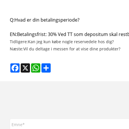
Q:
Hvad er din betalingsperiode?
EN:
Betalingsfrist: 30% Ved TT som depositum skal restb
Tidligere:
Kan jeg kun købe nogle reservedele hos dig?
Næste:
Vil du deltage i messen for at vise dine produkter?
Facebook
X
WhatsApp
Share